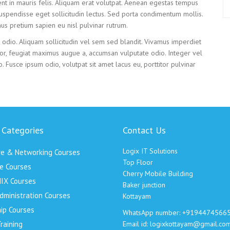
nt in mauris felis. Aliquam erat volutpat. Aenean egestas tempus
spendisse eget sollicitudin lectus. Sed porta condimentum mollis.
us pretium sapien eu nisl pulvinar rutrum.
odio. Aliquam sollicitudin vel sem sed blandit. Vivamus imperdiet
dolor, feugiat maximus augue a, accumsan vulputate odio. Integer vel
to. Fusce ipsum odio, volutpat sit amet lacus eu, porttitor pulvinar
 Categories
Contact Us
Logix IT Solutions
e & Networking Courses
Top Floor
e Courses
Cherry Mobile Building
IX Courses
Baker junction
dministration Courses
Kottayam
ip Courses
WhatsApp number: +9194474566
raining
Email id: logixkottayam@gmail.co