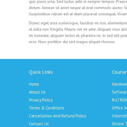
quis purus urna. Sed luctus ante in semper tempus. Praese
dictum. Aenean sit amet neque at erat commodo auctor. Su
Suspendisse rutrum est at diam placerat consequat. Vivam
Donec eget urna scelerisque, faucibus mi non, elementum 
ut nulla non fringilla. Mauris vel mi ante. Aliquam risus 
mi molestie, aliquam lectus et, pharetra mi. In sed elit jus
eros. Nunc porttitor dui sed magna aliquet rhoncus.
Quick Links
Course
Home
Hardwar
About Us
Softwar
Privacy Policy
RUTRON
Terms & Conditions
Office A
Cancellation And Refund Policy
Internsh
Contact Us
Online T