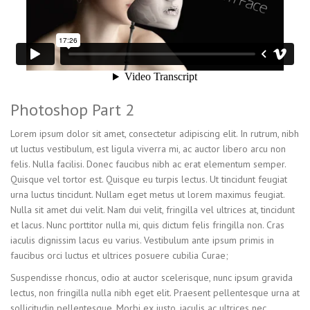
Photoshop Part 2
Lorem ipsum dolor sit amet, consectetur adipiscing elit. In rutrum, nibh
ut luctus vestibulum, est ligula viverra mi, ac auctor libero arcu non
felis. Nulla facilisi. Donec faucibus nibh ac erat elementum semper.
Quisque vel tortor est. Quisque eu turpis lectus. Ut tincidunt feugiat
urna luctus tincidunt. Nullam eget metus ut lorem maximus feugiat.
Nulla sit amet dui velit. Nam dui velit, fringilla vel ultrices at, tincidunt
et lacus. Nunc porttitor nulla mi, quis dictum felis fringilla non. Cras
iaculis dignissim lacus eu varius. Vestibulum ante ipsum primis in
faucibus orci luctus et ultrices posuere cubilia Curae;
Suspendisse rhoncus, odio at auctor scelerisque, nunc ipsum gravida
lectus, non fringilla nulla nibh eget elit. Praesent pellentesque urna at
sollicitudin pellentesque. Morbi ex justo, iaculis ac ultrices nec,