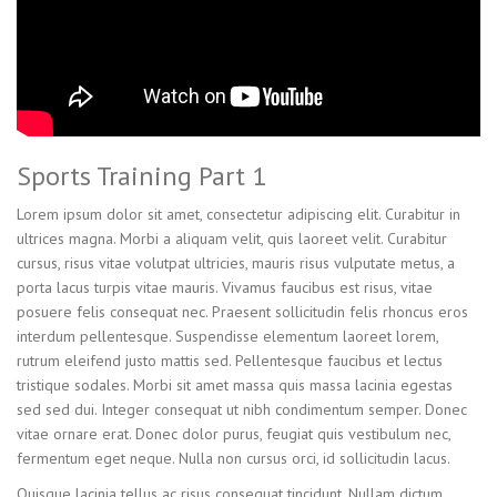
Sports Training Part 1
Lorem ipsum dolor sit amet, consectetur adipiscing elit. Curabitur in
ultrices magna. Morbi a aliquam velit, quis laoreet velit. Curabitur
cursus, risus vitae volutpat ultricies, mauris risus vulputate metus, a
porta lacus turpis vitae mauris. Vivamus faucibus est risus, vitae
posuere felis consequat nec. Praesent sollicitudin felis rhoncus eros
interdum pellentesque. Suspendisse elementum laoreet lorem,
rutrum eleifend justo mattis sed. Pellentesque faucibus et lectus
tristique sodales. Morbi sit amet massa quis massa lacinia egestas
sed sed dui. Integer consequat ut nibh condimentum semper. Donec
vitae ornare erat. Donec dolor purus, feugiat quis vestibulum nec,
fermentum eget neque. Nulla non cursus orci, id sollicitudin lacus.
Quisque lacinia tellus ac risus consequat tincidunt. Nullam dictum